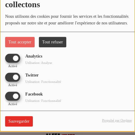
collectons
CHRISTIAN SHOW
Nous utilisons des cookies pour fournir les services et les fonctionnalités
INTERVIEW
proposés sur notre site et pour améliorer l'expérience de nos utilisateurs.
Agenda
Tout accepter
Tout refuser
Analytics
Vidéo
Utilisation: Analyse
Activé
VIDÉO JOS TECHNOLOGY
Twitter
tence mena
tianjama
Utilisation: Fonctionnalité
TOP CLIP ALEFAMUSIC
Activé
Facebook
Utilisation: Fonctionnalité
Playlist
Activé
Propulsé par Orejime
Sauvegarder
Actualités