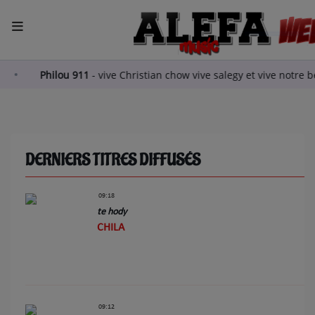
ACCUEIL
es deux amours
Philou 911
-
vive Christian chow vive sale
LA RADIO
ARTISTES
DERNIERS TITRES DIFFUSÉS
TITRES DIFFUSÉS
09:18
EMISSIONS
te hody
CHILA
EQUIPE
QUI SOMMES NOUS?
podcast
09:12