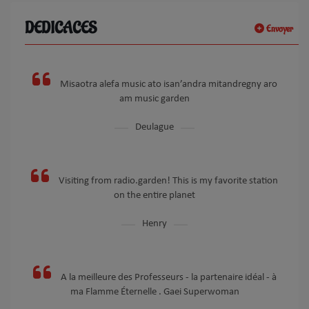
DEDICACES
Envoyer
Misaotra alefa music ato isan’andra mitandregny aro
am music garden
Deulague
Visiting from radio.garden! This is my favorite station
on the entire planet
Henry
A la meilleure des Professeurs - la partenaire idéal - à
ma Flamme Éternelle . Gaei Superwoman