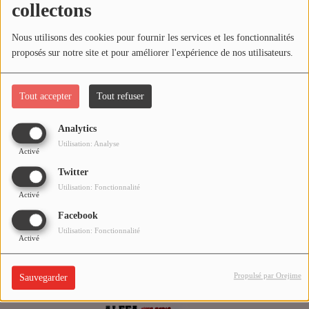
collectons
CHRISTIAN SHOW
Nous utilisons des cookies pour fournir les services et les fonctionnalités
INTERVIEW
proposés sur notre site et pour améliorer l'expérience de nos utilisateurs.
Agenda
Tout accepter
Tout refuser
Analytics
Vidéo
Utilisation: Analyse
Activé
VIDÉO JOS TECHNOLOGY
Twitter
wawa
Utilisation: Fonctionnalité
TOP CLIP ALEFAMUSIC
Activé
Facebook
Utilisation: Fonctionnalité
Playlist
Activé
Propulsé par Orejime
Sauvegarder
Actualités