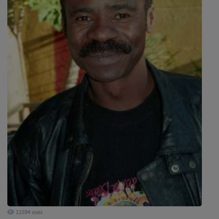
CHRISTIAN SHOW
INTERVIEW
Agenda
Vidéo
VIDÉO JOS TECHNOLOGY
TOP CLIP ALEFAMUSIC
Playlist
Actualités
11594 vues