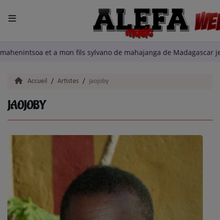
ACCUEIL
 Tahina mahenintsoa et a mon fils sylvano de mahajanga de Mada
LA RADIO
Accueil
Artistes
jaojoby
ARTISTES
JAOJOBY
TITRES DIFFUSÉS
EMISSIONS
EQUIPE
QUI SOMMES NOUS?
podcast