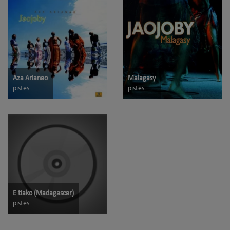
Aza Arianao
Malagasy
pistes
pistes
E tiako (Madagascar)
pistes