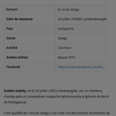
Dédicaces
Surnom
le roi du salegy
Date de naissance
29 juillet 1955(61 ans)Amboangibe
Chat
Pays
malagache
Genre
Salegy
Se connecter
Activité
Chanteur
Années actives
depuis 1972
Facebook
https://www.facebook.com/JAOJOBY-le-roi-du-Salegy-128123574050/?fref=ts
Eusèbe Jaojoby
, né le 29 juillet 1955 à Amboangibe, est un chanteur,
chorégraphe et compositeur malgache betsimisaraka originaire du Nord
de Madagascar.
Il est qualifié de « Roi du salegy » car il est l'un des maîtres incontestés de