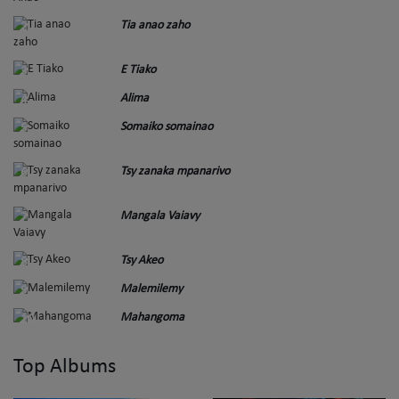
Tia anao zaho
2
E Tiako
3
Alima
4
Somaiko somainao
5
Tsy zanaka mpanarivo
6
Mangala Vaiavy
7
Tsy Akeo
8
Malemilemy
9
Mahangoma
10
Top Albums