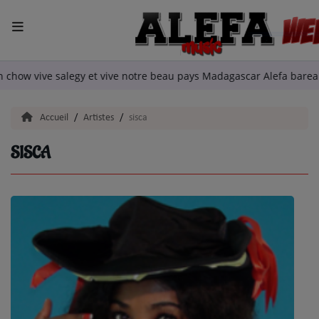
ACCUEIL
stian chow vive salegy et vive notre beau pays Madagascar Alefa b
LA RADIO
Accueil
Artistes
sisca
ARTISTES
SISCA
TITRES DIFFUSÉS
EMISSIONS
EQUIPE
QUI SOMMES NOUS?
podcast