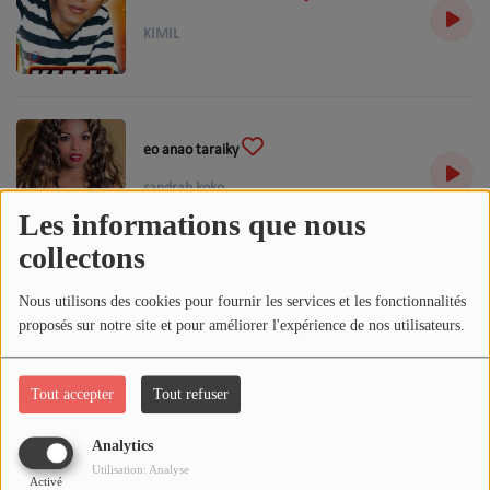
CHRISTIAN SHOW
KIMIL
INTERVIEW
Agenda
eo anao taraiky
sandrah koko
Vidéo
Les informations que nous
collectons
VIDÉO JOS TECHNOLOGY
Nous utilisons des cookies pour fournir les services et les fonctionnalités
TOP CLIP ALEFAMUSIC
ambila zaho
proposés sur notre site et pour améliorer l'expérience de nos utilisateurs.
sandrah koko
Playlist
Tout accepter
Tout refuser
Actualités
Analytics
mama anao tiako
Utilisation: Analyse
Activé