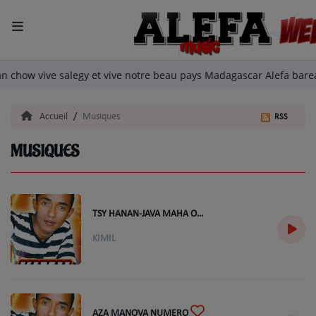
ACCUEIL
stian chow vive salegy et vive notre beau pays Madagascar Alefa ba
LA RADIO
Accueil
Musiques
RSS
ARTISTES
MUSIQUES
TITRES DIFFUSÉS
EMISSIONS
TSY HANAN-JAVA MAHA ORY
EQUIPE
KIMIL
QUI SOMMES NOUS?
podcast
AZA MANOVA NUMERO