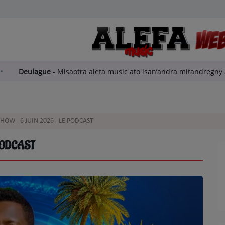
rea
Deulague
-
Misaotra alefa music ato isan’andra mita
HOW - 6 JUIN 2026 - LE PODCAST
PODCAST