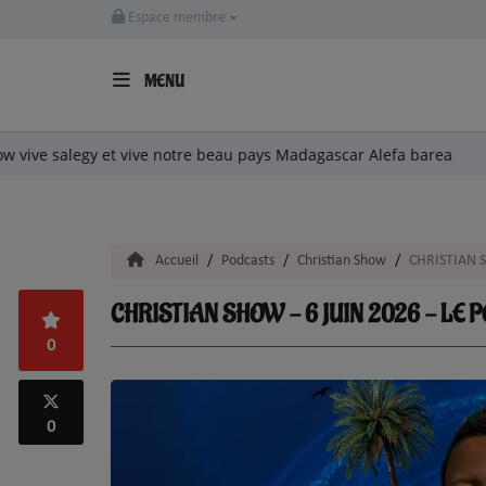
Espace membre
MENU
ACCUEIL
stian chow vive salegy et vive notre beau pays Madagascar Alefa ba
LA RADIO
ARTISTES
Accueil
Podcasts
Christian Show
CHRISTIAN S
TITRES DIFFUSÉS
CHRISTIAN SHOW - 6 JUIN 2026 - LE 
EMISSIONS
0
EQUIPE
0
QUI SOMMES NOUS?