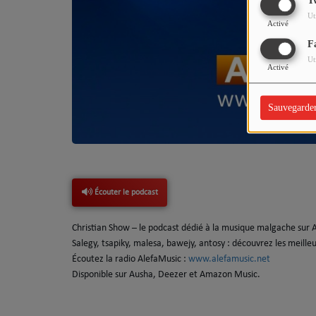
T
Ut
Activé
Dédicaces
F
Ut
Activé
Chat
Sauvegarde
Écouter le podcast
Christian Show – le podcast dédié à la musique malgache sur 
Salegy, tsapiky, malesa, bawejy, antosy : découvrez les meill
Écoutez la radio AlefaMusic :
www.alefamusic.net
Disponible sur Ausha, Deezer et Amazon Music.