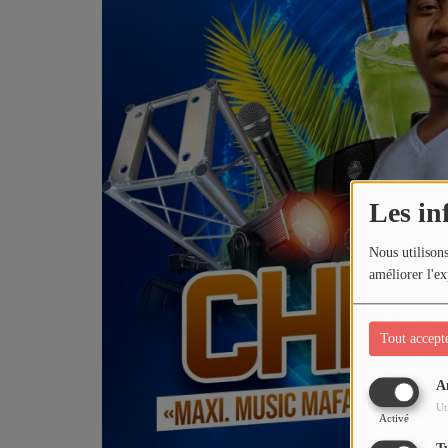
podcast
CHRISTIAN SHOW
INTERVIEW
Agenda
Les in
Vidéo
Nous utilisons
VIDÉO JOS TECHNOLOGY
améliorer l'ex
TOP CLIP ALEFAMUSIC
Tout accept
Playlist
A
Ut
Activé
Actualités