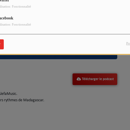
witter
ilisation: Fonctionnalité
acebook
ilisation: Fonctionnalité
Pr
r
Télécharger le podcast
AlefaMusic.
eurs rythmes de Madagascar.