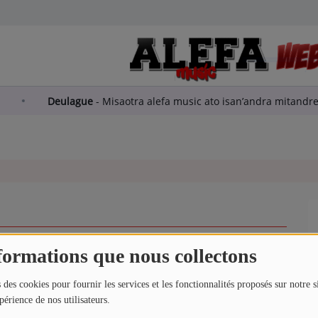
rea
Deulague
-
Misaotra alefa music ato isan’andra mita
formations que nous collectons
 MELO Machiro (salegy) - music salegy mafana madagascar
 des cookies pour fournir les services et les fonctionnalités proposés sur notre s
périence de nos utilisateurs.