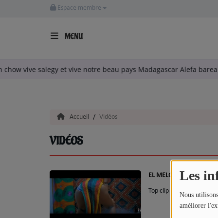
Espace membre
MENU
ACCUEIL
stian chow vive salegy et vive notre beau pays Madagascar Alefa ba
LA RADIO
ARTISTES
Accueil
Vidéos
TITRES DIFFUSÉS
VIDÉOS
EMISSIONS
Les in
EQUIPE
EL MELO - MACHIRO
Top clip Alefamusic - EL
QUI SOMMES NOUS?
Nous utilisons
améliorer l'ex