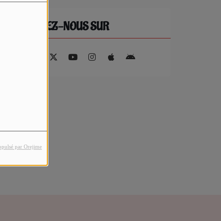
RETROUVEZ-NOUS SUR
opulsé par Orejime