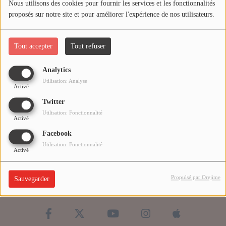
Nous utilisons des cookies pour fournir les services et les fonctionnalités
CHRISTIAN SHOW
proposés sur notre site et pour améliorer l'expérience de nos utilisateurs.
INTERVIEW
Tout accepter
Tout refuser
Agenda
Analytics
Utilisation: Analyse
Activé
Vidéo
Twitter
Utilisation: Fonctionnalité
VIDÉO JOS TECHNOLOGY
Activé
Facebook
TOP CLIP ALEFAMUSIC
Utilisation: Fonctionnalité
Activé
Playlist
Propulsé par Orejime
Sauvegarder
Actualités